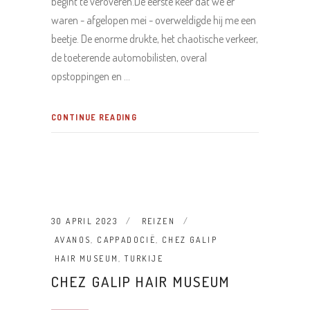
begint te veroveren.De eerste keer dat we er
waren - afgelopen mei - overweldigde hij me een
beetje. De enorme drukte, het chaotische verkeer,
de toeterende automobilisten, overal
opstoppingen en
CONTINUE READING
30 APRIL 2023
REIZEN
AVANOS
,
CAPPADOCIË
,
CHEZ GALIP
HAIR MUSEUM
,
TURKIJE
CHEZ GALIP HAIR MUSEUM