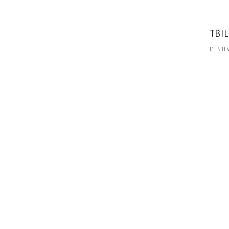
TBIL
11 NO