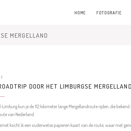
HOME
FOTOGRAFIE
GSE MERGELLAND
NE
ROADTRIP DOOR HET LIMBURGSE MERGELLAN
d-Limburg kun je de 112 kilometer lange Mergellandroute rijden, die bekend
oute van Nederland.
ernet kocht ik een ouderwetse papieren kaart van de route, waar met ge