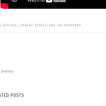
,
,
,
,
E
GEULDAL
LIMBURG
MERGELLAND
UAZ BUKHANKA
previous
ATED POSTS