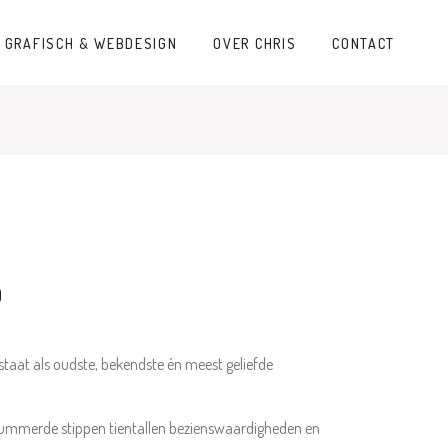
GRAFISCH & WEBDESIGN
OVER CHRIS
CONTACT
D
 staat als oudste, bekendste én meest geliefde
nummerde stippen tientallen bezienswaardigheden en