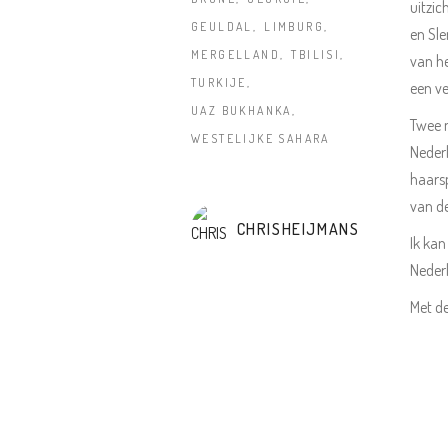
uitzic
GEULDAL
LIMBURG
en Sl
MERGELLAND
TBILISI
van he
TURKIJE
een ve
UAZ BUKHANKA
Twee n
WESTELIJKE SAHARA
Nederl
haarsp
van de
CHRISHEIJMANS
Ik kan
Nederl
Met de