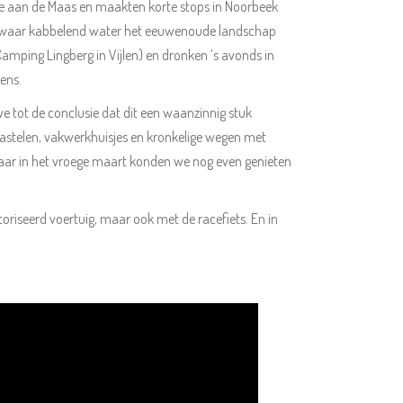
lle aan de Maas en maakten korte stops in Noorbeek
, waar kabbelend water het eeuwenoude landschap
amping Lingberg in Vijlen) en dronken ’s avonds in
ens.
 tot de conclusie dat dit een waanzinnig stuk
kastelen, vakwerkhuisjes en kronkelige wegen met
 maar in het vroege maart konden we nog even genieten
oriseerd voertuig, maar ook met de racefiets. En in