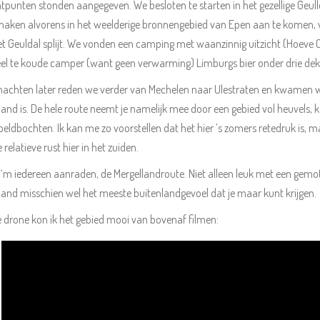
htpunten stonden aangegeven. We besloten te starten in het gezellige Geu
enaken alvorens in het weelderige bronnengebied van Epen aan te komen
t Geuldal splijt. We vonden een camping met waanzinnig uitzicht (Hoeve C
el te koude camper (want geen verwarming) Limburgs bier onder drie dek
achten later reden we verder van Mechelen naar Ulestraten en kwamen we
and is. De hele route neemt je namelijk mee door een gebied vol heuvels, 
eldbochten. Ik kan me zo voorstellen dat het hier ’s zomers retedruk is,
 relatieve rust hier in het zuiden.
 ‘m iedereen aanraden, de Mergellandroute. Niet alleen leuk met een gemot
and misschien wel het meeste buitenlandgevoel dat je maar kunt krijgen.
 drone kon ik het gebied mooi van bovenaf filmen: