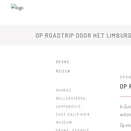
OP ROADTRIP DOOR HET LIMBUR
DRONE
REIZEN
DRO
OP 
AVANOS
BOLLENSTREEK
In Zui
CAPPADOCIË
autor
CHEZ GALIP HAIR
MUSEUM
Op int
DRONE
GEORGIË